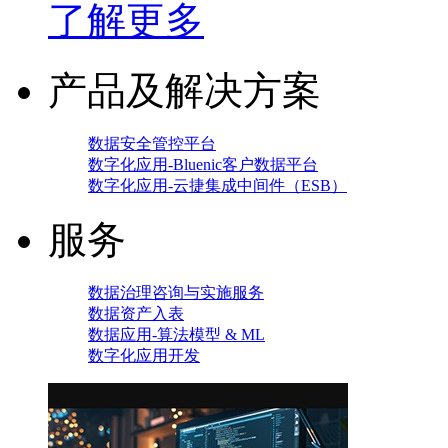
了解更多
产品及解决方案
数据安全管控平台
数字化应用-Bluenic客户数据平台
数字化应用-云捷集成中间件（ESB）
服务
数据治理咨询与实施服务
数据资产入表
数据应用-算法模型 & ML
数字化应用开发