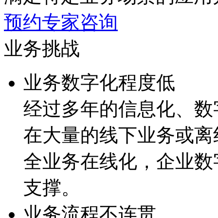
预约专家咨询
业务挑战
业务数字化程度低
经过多年的信息化、
在大量的线下业务或离线流
全业务在线化，企
支撑。
业务流程不连贯