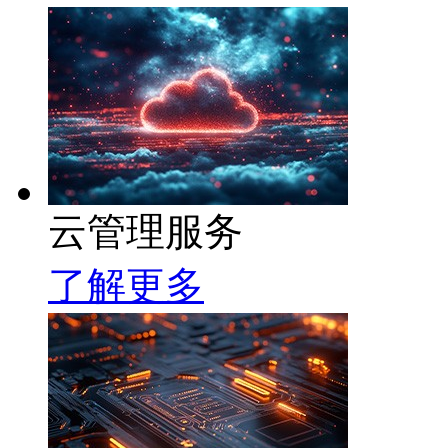
云管理服务
了解更多