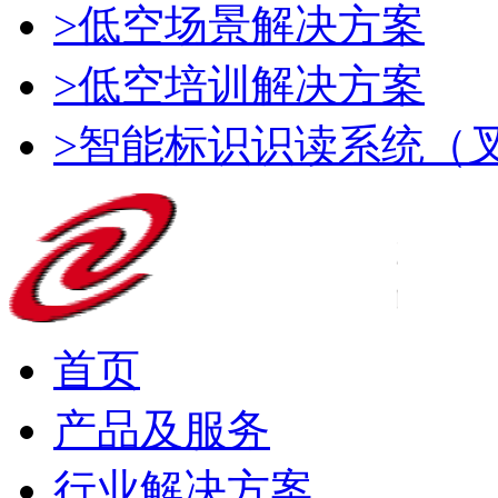
>低空场景解决方案
>低空培训解决方案
>智能标识识读系统（
首页
产品及服务
行业解决方案