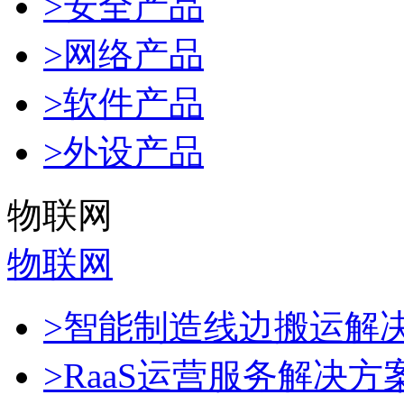
>安全产品
>网络产品
>软件产品
>外设产品
物联网
物联网
>智能制造线边搬运解
>RaaS运营服务解决方