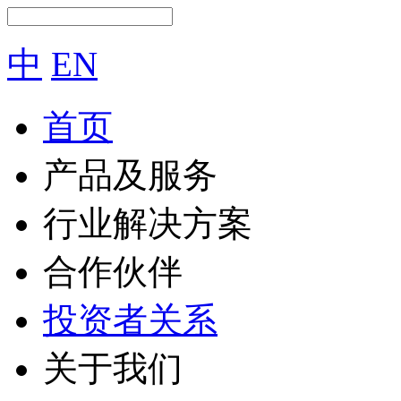
中
EN
首页
产品及服务
行业解决方案
合作伙伴
投资者关系
关于我们