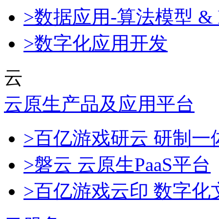
>数据应用-算法模型 & 
>数字化应用开发
云
云原生产品及应用平台
>百亿游戏研云 研制
>磐云 云原生PaaS平台
>百亿游戏云印 数字化