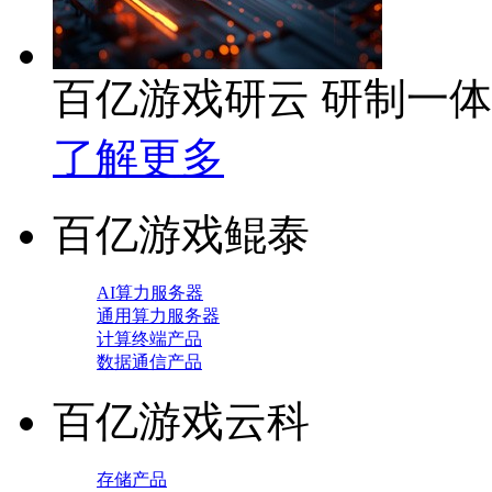
百亿游戏研云 研制一
了解更多
百亿游戏鲲泰
AI算力服务器
通用算力服务器
计算终端产品
数据通信产品
百亿游戏云科
存储产品