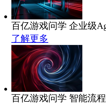
百亿游戏问学 企业级Ag
了解更多
百亿游戏问学 智能流