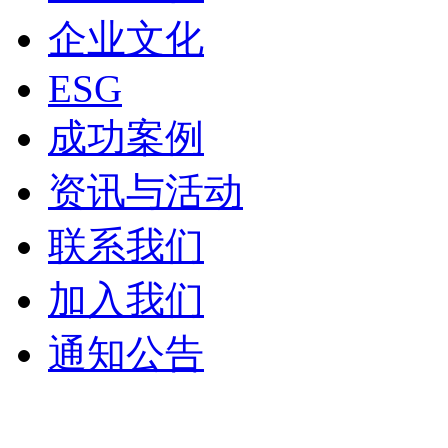
企业文化
ESG
成功案例
资讯与活动
联系我们
加入我们
通知公告