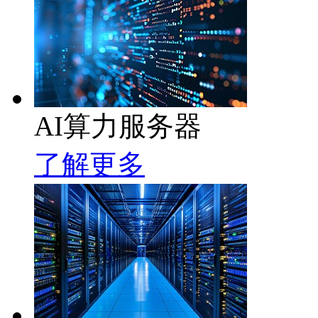
AI算力服务器
了解更多