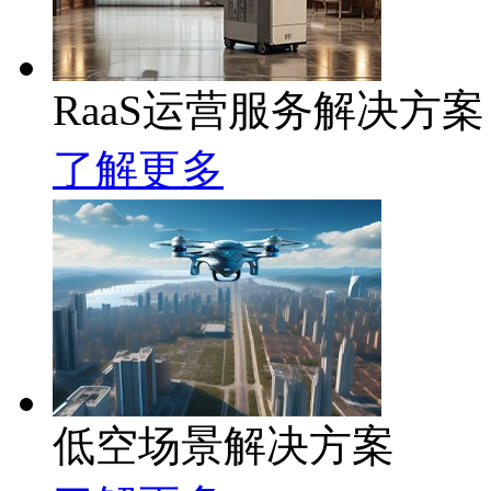
RaaS运营服务解决方案
了解更多
低空场景解决方案