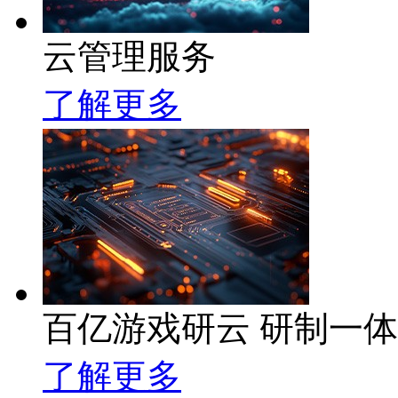
云管理服务
了解更多
百亿游戏研云 研制一
了解更多