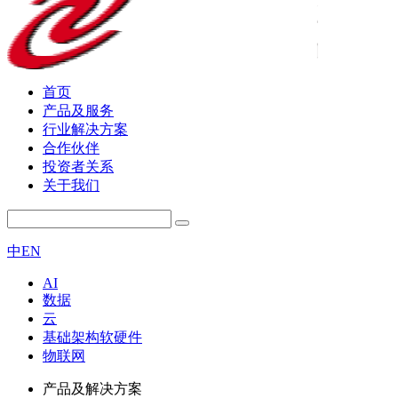
首页
产品及服务
行业解决方案
合作伙伴
投资者关系
关于我们
中
EN
AI
数据
云
基础架构软硬件
物联网
产品及解决方案